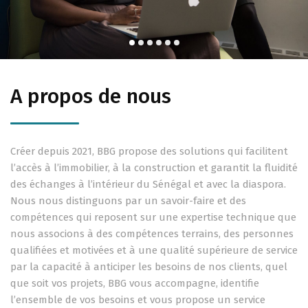
A propos de nous
Créer depuis 2021, BBG propose des solutions qui facilitent
l’accès à l’immobilier, à la construction et garantit la fluidité
des échanges à l’intérieur du Sénégal et avec la diaspora.
Nous nous distinguons par un savoir-faire et des
compétences qui reposent sur une expertise technique que
nous associons à des compétences terrains, des personnes
qualifiées et motivées et à une qualité supérieure de service
par la capacité à anticiper les besoins de nos clients, quel
que soit vos projets, BBG vous accompagne, identifie
l’ensemble de vos besoins et vous propose un service