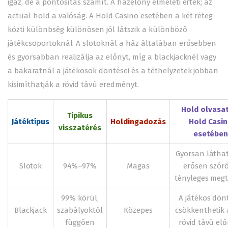
igaz, de a pontosítás számít. A házelőny elméleti érték; az
actual hold a valóság. A Hold Casino esetében a két réteg
közti különbség különösen jól látszik a különböző
játékcsoportoknál. A slotoknál a ház általában erősebben
és gyorsabban realizálja az előnyt, míg a blackjacknél vagy
a bakaratnál a játékosok döntései és a téthelyzetek jobban
kisimíthatják a rövid távú eredményt.
Hold olvasa
Tipikus
Játéktípus
Holdingadozás
Hold Casi
visszatérés
esetébe
Gyorsan láthat
Slotok
94%–97%
Magas
erősen szór
tényleges megt
99% körül,
A játékos dön
Blackjack
szabályoktól
Közepes
csökkenthetik 
függően
rövid távú el