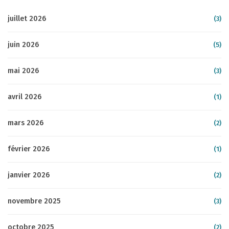
juillet 2026
(3)
juin 2026
(5)
mai 2026
(3)
avril 2026
(1)
mars 2026
(2)
février 2026
(1)
janvier 2026
(2)
novembre 2025
(3)
octobre 2025
(2)