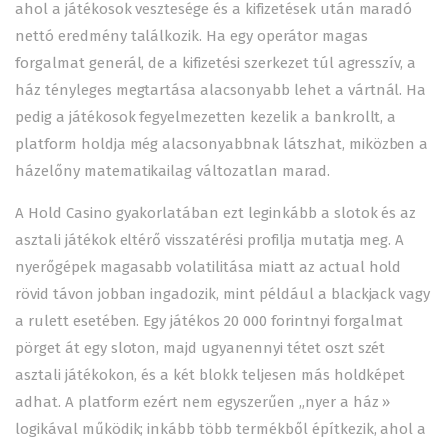
ahol a játékosok vesztesége és a kifizetések után maradó
nettó eredmény találkozik. Ha egy operátor magas
forgalmat generál, de a kifizetési szerkezet túl agresszív, a
ház tényleges megtartása alacsonyabb lehet a vártnál. Ha
pedig a játékosok fegyelmezetten kezelik a bankrollt, a
platform holdja még alacsonyabbnak látszhat, miközben a
házelőny matematikailag változatlan marad.
A Hold Casino gyakorlatában ezt leginkább a slotok és az
asztali játékok eltérő visszatérési profilja mutatja meg. A
nyerőgépek magasabb volatilitása miatt az actual hold
rövid távon jobban ingadozik, mint például a blackjack vagy
a rulett esetében. Egy játékos 20 000 forintnyi forgalmat
pörget át egy sloton, majd ugyanennyi tétet oszt szét
asztali játékokon, és a két blokk teljesen más holdképet
adhat. A platform ezért nem egyszerűen „nyer a ház »
logikával működik; inkább több termékből építkezik, ahol a