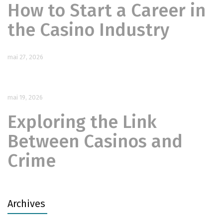
How to Start a Career in
the Casino Industry
mai 27, 2026
Gam Wiz Casino: Your Ultimate Gateway to Premium Online
Gambling Excellence
mai 19, 2026
Exploring the Link
Between Casinos and
Crime
Archives