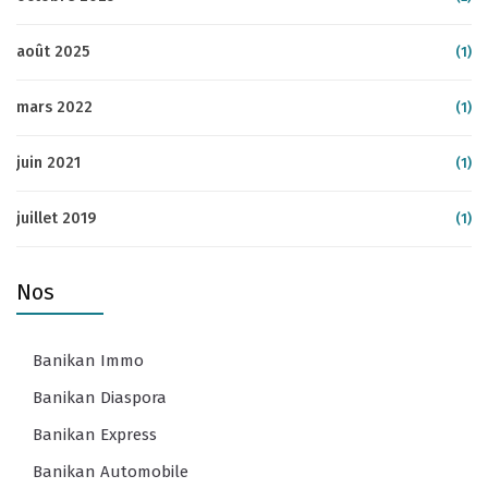
août 2025
(1)
mars 2022
(1)
juin 2021
(1)
juillet 2019
(1)
Nos
Banikan Immo
Banikan Diaspora
Banikan Express
Banikan Automobile