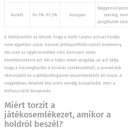
Kiegyensúlyoz
Rulett
94,7%–97,3%
Közepes
mérleg, min
pörgősebb slo
A táblázatból az látszik, hogy a Hold Casino actual holdja
nem egyetlen szám, hanem játékportfólió-szintű eredmény.
Aki csak az egyik terméket nézi, könnyen téves
következtetésre jut. Aki a teljes mixet vizsgálja, az azt látja,
hogy a házmegtartás a kínálat szerkezetéből, a promóciók
ritmusából és a játékosforgalom összetételéből áll össze. A
negyedéves bevételi kép ezért mindig árnyaltabb, mint a
felhasználói benyomás.
Miért torzít a
játékosemlékezet, amikor a
holdról beszél?