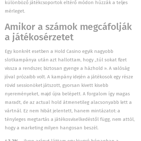
különböző játékcsoportok eltérő módon húzzák a teljes
mérleget.
Amikor a számok megcáfolják
a játékosérzetet
Egy konkrét esetben a Hold Casino egyik nagyobb
slotkampánya után azt hallottam, hogy „túl sokat fizet
vissza a rendszer, biztosan gyenge a házhold ». A valóság
jóval prózaibb volt. A kampány idején a játékosok egy része
rövid sessionöket játszott, gyorsan kivett kisebb
nyereményeket, majd újra belépett. A forgalom így magas
maradt, de az actual hold átmenetileg alacsonyabb lett a
vártnál. Ez nem hibát jelentett, hanem mintázatot: a
tényleges megtartás a játékosviselkedéstől függ, nem attól,
hogy a marketing milyen hangosan beszél.