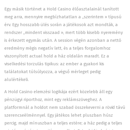
Egy másik történet a Hold Casino élőasztalainál tanított
meg arra, mennyire megbízhatatlan a „szerintem » típusú
érv. Egy hosszabb ülés során a játékosok azt mondták, a
rendszer „mindent visszaad », mert több kisebb nyeremény
is érkezett egymás után. A session végén azonban a nettó
eredmény mégis negatív lett, és a teljes forgalomhoz
viszonyított actual hold a ház oldalán maradt. Ez a
viselkedési torzulás tipikus: az ember a gyakori kis
találatokat túlsúlyozza, a végső mérleget pedig
alulértékeli.
A Hold Casino elemzési logikája ezért közelebb áll egy
pénzügyi riporthoz, mint egy reklámszöveghez. A
platformnál a holdot nem szabad összekeverni a rövid távú
szerencseélménnyel. Egy játékos lehet pluszban húsz
percig, majd mínuszban a teljes estére; a ház pedig a teljes